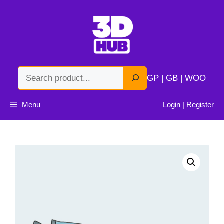
Skip
to
content
Search
GP | GB | WOO
Menu
Login | Register